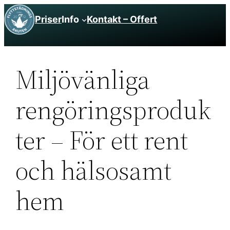
Hoppa
Priser
Info
Kontakt – Offert
till
innehåll
Miljövänliga
rengöringsproduk
ter – För ett rent
och hälsosamt
hem